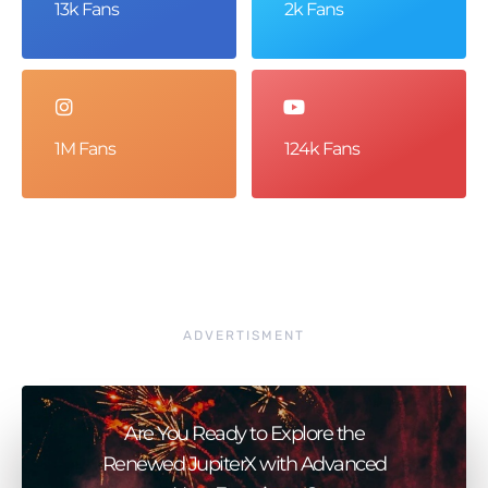
13k Fans
2k Fans
1M Fans
124k Fans
ADVERTISMENT
Are You Ready to Explore the
Renewed JupiterX with Advanced