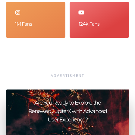
1M Fans
124k Fans
ADVERTISMENT
Are You Ready to Explore the
Renewed JupiterX with Advanced
User Experience?