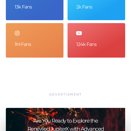
13k Fans
2k Fans
1M Fans
124k Fans
ADVERTISMENT
Are You Ready to Explore the
Renewed JupiterX with Advanced