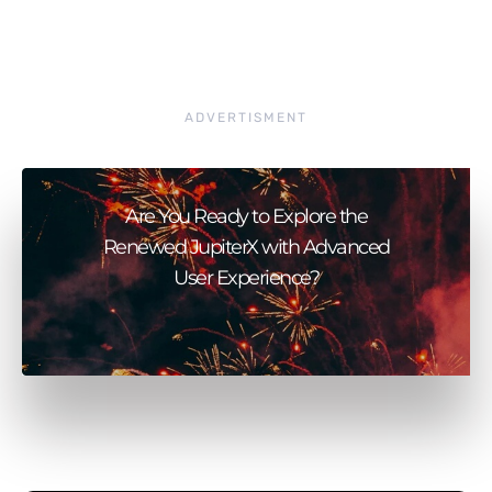
ADVERTISMENT
Are You Ready to Explore the
Renewed JupiterX with Advanced
User Experience?