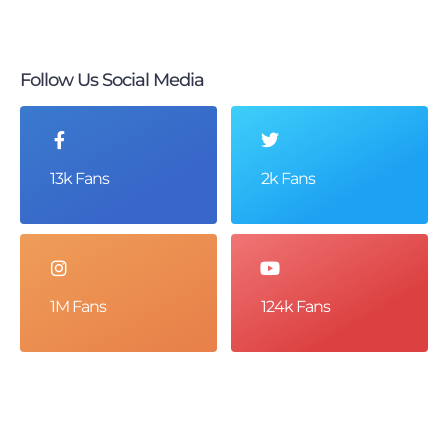
Follow Us Social Media
13k Fans
2k Fans
1M Fans
124k Fans