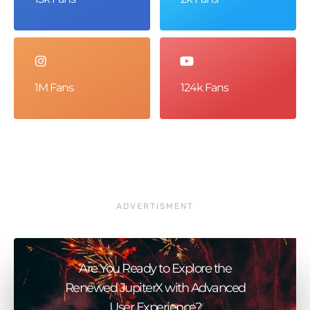
1M Fans
124k Fans
ADVERTISMENT
Are You Ready to Explore the
Renewed JupiterX with Advanced
User Experience?