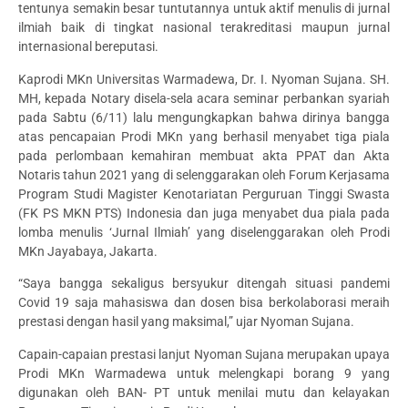
tentunya semakin besar tuntutannya untuk aktif menulis di jurnal
ilmiah baik di tingkat nasional terakreditasi maupun jurnal
internasional bereputasi.
Kaprodi MKn Universitas Warmadewa, Dr. I. Nyoman Sujana. SH.
MH, kepada Notary disela-sela acara seminar perbankan syariah
pada Sabtu (6/11) lalu mengungkapkan bahwa dirinya bangga
atas pencapaian Prodi MKn yang berhasil menyabet tiga piala
pada perlombaan kemahiran membuat akta PPAT dan Akta
Notaris tahun 2021 yang di selenggarakan oleh Forum Kerjasama
Program Studi Magister Kenotariatan Perguruan Tinggi Swasta
(FK PS MKN PTS) Indonesia dan juga menyabet dua piala pada
lomba menulis ‘Jurnal Ilmiah’ yang diselenggarakan oleh Prodi
MKn Jayabaya, Jakarta.
“Saya bangga sekaligus bersyukur ditengah situasi pandemi
Covid 19 saja mahasiswa dan dosen bisa berkolaborasi meraih
prestasi dengan hasil yang maksimal,” ujar Nyoman Sujana.
Capain-capaian prestasi lanjut Nyoman Sujana merupakan upaya
Prodi MKn Warmadewa untuk melengkapi borang 9 yang
digunakan oleh BAN- PT untuk menilai mutu dan kelayakan