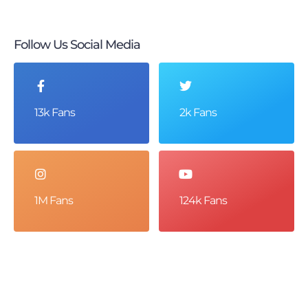
Follow Us Social Media
13k Fans
2k Fans
1M Fans
124k Fans