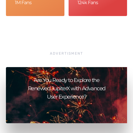
1M Fans
124k Fans
ADVERTISMENT
Are You Ready to Explore the
Renewed JupiterX with Advanced
User Experience?