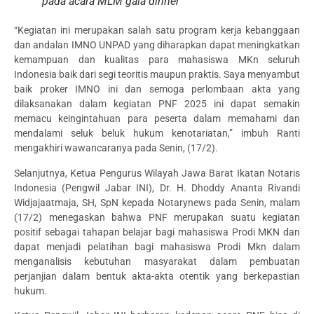
pada acara MLM gala dinner
“Kegiatan ini merupakan salah satu program kerja kebanggaan
dan andalan IMNO UNPAD yang diharapkan dapat meningkatkan
kemampuan dan kualitas para mahasiswa MKn seluruh
Indonesia baik dari segi teoritis maupun praktis. Saya menyambut
baik proker IMNO ini dan semoga perlombaan akta yang
dilaksanakan dalam kegiatan PNF 2025 ini dapat semakin
memacu keingintahuan para peserta dalam memahami dan
mendalami seluk beluk hukum kenotariatan,” imbuh Ranti
mengakhiri wawancaranya pada Senin, (17/2).
Selanjutnya, Ketua Pengurus Wilayah Jawa Barat Ikatan Notaris
Indonesia (Pengwil Jabar INI), Dr. H. Dhoddy Ananta Rivandi
Widjajaatmaja, SH, SpN kepada Notarynews pada Senin, malam
(17/2) menegaskan bahwa PNF merupakan suatu kegiatan
positif sebagai tahapan belajar bagi mahasiswa Prodi MKN dan
dapat menjadi pelatihan bagi mahasiswa Prodi Mkn dalam
menganalisis kebutuhan masyarakat dalam pembuatan
perjanjian dalam bentuk akta-akta otentik yang berkepastian
hukum.