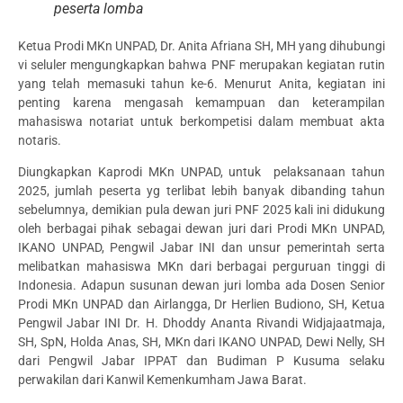
peserta lomba
Ketua Prodi MKn UNPAD, Dr. Anita Afriana SH, MH yang dihubungi
vi seluler mengungkapkan bahwa PNF merupakan kegiatan rutin
yang telah memasuki tahun ke-6. Menurut Anita, kegiatan ini
penting karena mengasah kemampuan dan keterampilan
mahasiswa notariat untuk berkompetisi dalam membuat akta
notaris.
Diungkapkan Kaprodi MKn UNPAD, untuk pelaksanaan tahun
2025, jumlah peserta yg terlibat lebih banyak dibanding tahun
sebelumnya, demikian pula dewan juri PNF 2025 kali ini didukung
oleh berbagai pihak sebagai dewan juri dari Prodi MKn UNPAD,
IKANO UNPAD, Pengwil Jabar INI dan unsur pemerintah serta
melibatkan mahasiswa MKn dari berbagai perguruan tinggi di
Indonesia. Adapun susunan dewan juri lomba ada Dosen Senior
Prodi MKn UNPAD dan Airlangga, Dr Herlien Budiono, SH, Ketua
Pengwil Jabar INI Dr. H. Dhoddy Ananta Rivandi Widjajaatmaja,
SH, SpN, Holda Anas, SH, MKn dari IKANO UNPAD, Dewi Nelly, SH
dari Pengwil Jabar IPPAT dan Budiman P Kusuma selaku
perwakilan dari Kanwil Kemenkumham Jawa Barat.