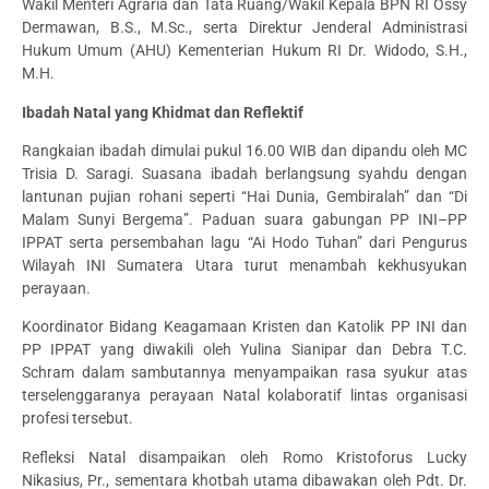
Wakil Menteri Agraria dan Tata Ruang/Wakil Kepala BPN RI Ossy
Dermawan, B.S., M.Sc., serta Direktur Jenderal Administrasi
Hukum Umum (AHU) Kementerian Hukum RI Dr. Widodo, S.H.,
M.H.
Ibadah Natal yang Khidmat dan Reflektif
Rangkaian ibadah dimulai pukul 16.00 WIB dan dipandu oleh MC
Trisia D. Saragi. Suasana ibadah berlangsung syahdu dengan
lantunan pujian rohani seperti “Hai Dunia, Gembiralah” dan “Di
Malam Sunyi Bergema”. Paduan suara gabungan PP INI–PP
IPPAT serta persembahan lagu “Ai Hodo Tuhan” dari Pengurus
Wilayah INI Sumatera Utara turut menambah kekhusyukan
perayaan.
Koordinator Bidang Keagamaan Kristen dan Katolik PP INI dan
PP IPPAT yang diwakili oleh Yulina Sianipar dan Debra T.C.
Schram dalam sambutannya menyampaikan rasa syukur atas
terselenggaranya perayaan Natal kolaboratif lintas organisasi
profesi tersebut.
Refleksi Natal disampaikan oleh Romo Kristoforus Lucky
Nikasius, Pr., sementara khotbah utama dibawakan oleh Pdt. Dr.