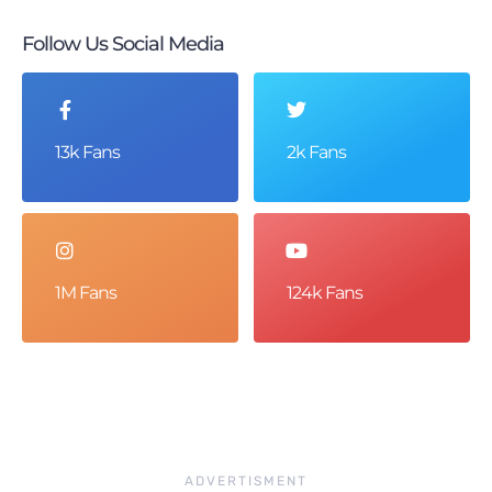
Follow Us Social Media
13k Fans
2k Fans
1M Fans
124k Fans
ADVERTISMENT