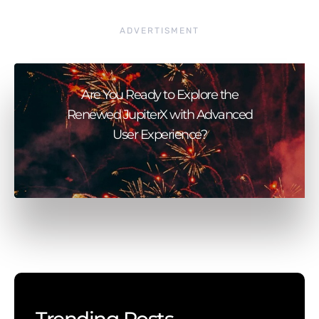
ADVERTISMENT
Are You Ready to Explore the
Renewed JupiterX with Advanced
User Experience?