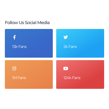
Follow Us Social Media
13k Fans
2k Fans
1M Fans
124k Fans