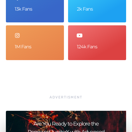
13k Fans
2k Fans
1M Fans
124k Fans
ADVERTISMENT
Are You Ready to Explore the
Renewed JupiterX with Advanced