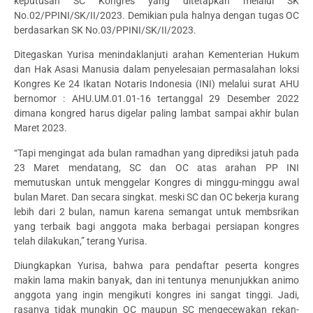
keputusan SC Kongres yang ditetapkan melalui SK
No.02/PPINI/SK/II/2023. Demikian pula halnya dengan tugas OC
berdasarkan SK No.03/PPINI/SK/II/2023.
Ditegaskan Yurisa menindaklanjuti arahan Kementerian Hukum
dan Hak Asasi Manusia dalam penyelesaian permasalahan loksi
Kongres Ke 24 Ikatan Notaris Indonesia (INI) melalui surat AHU
bernomor : AHU.UM.01.01-16 tertanggal 29 Desember 2022
dimana kongred harus digelar paling lambat sampai akhir bulan
Maret 2023.
“Tapi mengingat ada bulan ramadhan yang diprediksi jatuh pada
23 Maret mendatang, SC dan OC atas arahan PP INI
memutuskan untuk menggelar Kongres di minggu-minggu awal
bulan Maret. Dan secara singkat. meski SC dan OC bekerja kurang
lebih dari 2 bulan, namun karena semangat untuk membsrikan
yang terbaik bagi anggota maka berbagai persiapan kongres
telah dilakukan,” terang Yurisa.
Diungkapkan Yurisa, bahwa para pendaftar peserta kongres
makin lama makin banyak, dan ini tentunya menunjukkan animo
anggota yang ingin mengikuti kongres ini sangat tinggi. Jadi,
rasanya tidak mungkin OC maupun SC mengecewakan rekan-