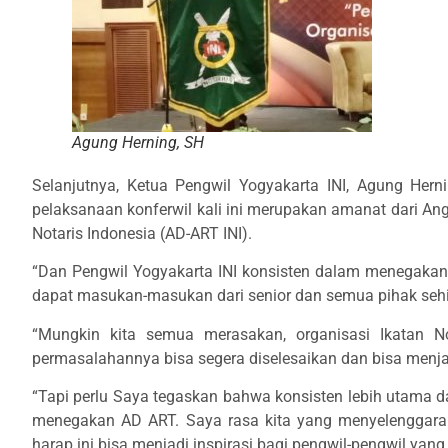
Agung Herning, SH
Selanjutnya, Ketua Pengwil Yogyakarta INI, Agung He
pelaksanaan konferwil kali ini merupakan amanat dari 
Notaris Indonesia (AD-ART INI).
“Dan Pengwil Yogyakarta INI konsisten dalam menegakan A
dapat masukan-masukan dari senior dan semua pihak sehin
“Mungkin kita semua merasakan, organisasi Ikatan N
permasalahannya bisa segera diselesaikan dan bisa menja
“Tapi perlu Saya tegaskan bahwa konsisten lebih utama da
menegakan AD ART. Saya rasa kita yang menyelenggaraka
harap ini bisa menjadi inspirasi bagi pengwil-pengwil yang 