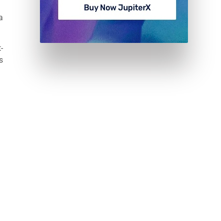
a
-
s