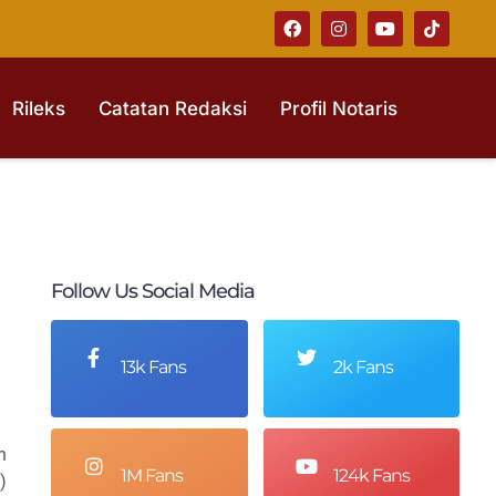
Rileks
Catatan Redaksi
Profil Notaris
Follow Us Social Media
13k Fans
2k Fans
n
1M Fans
124k Fans
)