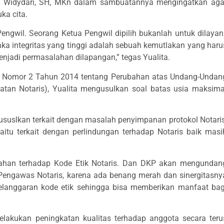
a Widydari, SH, MKn dalam sambuatannya mengingatkan aga
ka cita.
Pengwil. Seorang Ketua Pengwil dipilih bukanlah untuk dilayani
aka integritas yang tinggi adalah sebuah kemutlakan yang haru
enjadi permasalahan dilapangan,” tegas Yualita.
g Nomor 2 Tahun 2014 tentang Perubahan atas Undang-Undan
tan Notaris), Yualita mengusulkan soal batas usia maksima
ususlkan terkait dengan masalah penyimpanan protokol Notaris
itu terkait dengan perlindungan terhadap Notaris baik masi
bahan terhadap Kode Etik Notaris. Dan DKP akan mengundan
Pengawas Notaris, karena ada benang merah dan sinergitasny
elanggaran kode etik sehingga bisa memberikan manfaat bag
lakukan peningkatan kualitas terhadap anggota secara teru