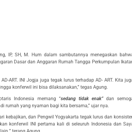
rning, IP, SH, M. Hum dalam sambutannya menegaskan bahw
Anggaran Dasar dan Anggaran Rumah Tangga Perkumpulan Ikata
D-ART. INI Jogja juga tegak lurus terhadap AD- ART. Kita jug
gga konferwil ini bisa dilaksanakan,” tegas Agung.
otaris Indonesia memang “
sedang tidak enak”
dan semog
di rumah yang nyaman bagi kita bersama,” ujar nya.
ri kebajikan, dan Pengwil Yogyakarta tegak lurus dan konsiste
n konferwil INI pertama kali di seleuruh Indonesia dan Say
lain ” terang Agung.