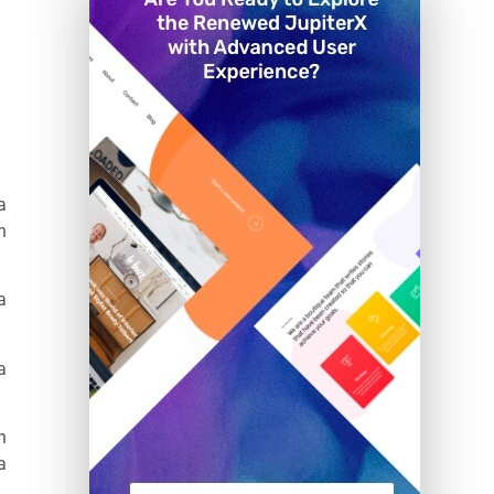
a
n
a
a
n
a