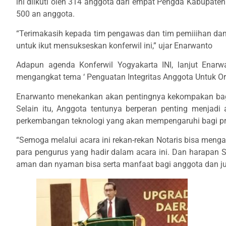
ini diikuti oleh 314 anggota dari empat Pengda Kabupate
500 an anggota.
“Terimakasih kepada tim pengawas dan tim pemiiihan danb
untuk ikut mensukseskan konferwil ini,” ujar Enarwanto
Adapun agenda Konferwil Yogyakarta INI, lanjut Enarw
mengangkat tema ‘ Penguatan Integritas Anggota Untuk O
Enarwanto menekankan akan pentingnya kekompakan bagi
Selain itu, Anggota tentunya berperan penting menjad
perkembangan teknologi yang akan mempengaruhi bagi pro
“Semoga melalui acara ini rekan-rekan Notaris bisa meng
para pengurus yang hadir dalam acara ini. Dan harapan 
aman dan nyaman bisa serta manfaat bagi anggota dan jug