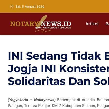
Sat, 8 August 2026
Artikel
B
INI Sedang Tidak 
Jogja INI Konsiste
Solidaritas Dan So
(
Yogyakarta – Notarynews)
Bertempat di Arcadia Ballro
Palagan, Tentara Pelajar, KM 7 Kabupaten Sleman, Pengur