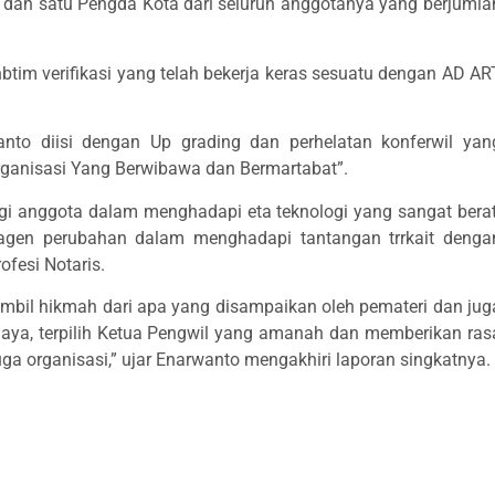
n dan satu Pengda Kota dari seluruh anggotanya yang berjumla
tim verifikasi yang telah bekerja keras sesuatu dengan AD AR
anto diisi dengan Up grading dan perhelatan konferwil yan
rganisasi Yang Berwibawa dan Bermartabat”.
 anggota dalam menghadapi eta teknologi yang sangat berat
i agen perubahan dalam menghadapi tantangan trrkait denga
fesi Notaris.
ambil hikmah dari apa yang disampaikan oleh pemateri dan jug
Saya, terpilih Ketua Pengwil yang amanah dan memberikan ras
a organisasi,” ujar Enarwanto mengakhiri laporan singkatnya.