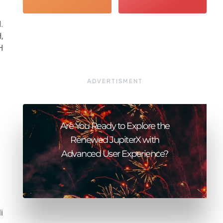
.
,
H
ADVERTISMENT
Are You Ready to Explore the
Renewed JupiterX with
Advanced User Experience?
i