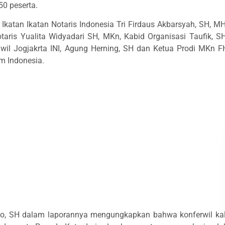
50 peserta.
katan Ikatan Notaris Indonesia Tri Firdaus Akbarsyah, SH, MH
ris Yualita Widyadari SH, MKn, Kabid Organisasi Taufik, SH
il Jogjakrta INI, Agung Herning, SH dan Ketua Prodi MKn F
m Indonesia.
nto, SH dalam laporannya mengungkapkan bahwa konferwil kal