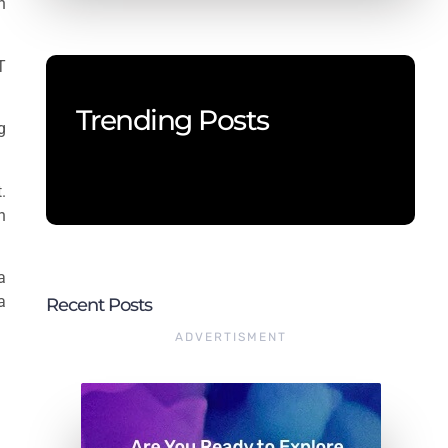
h
T
Trending Posts
g
.
n
a
a
Recent Posts
ADVERTISMENT