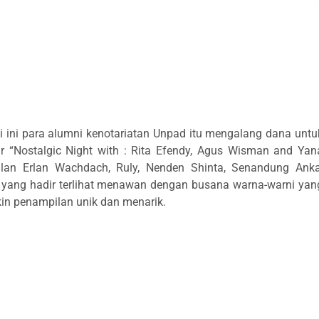
i ini para alumni kenotariatan Unpad itu mengalang dana untu
 “Nostalgic Night with : Rita Efendy, Agus Wisman and Yan
ilan Erlan Wachdach, Ruly, Nenden Shinta, Senandung Anka
 yang hadir terlihat menawan dengan busana warna-warni yan
kin penampilan unik dan menarik.