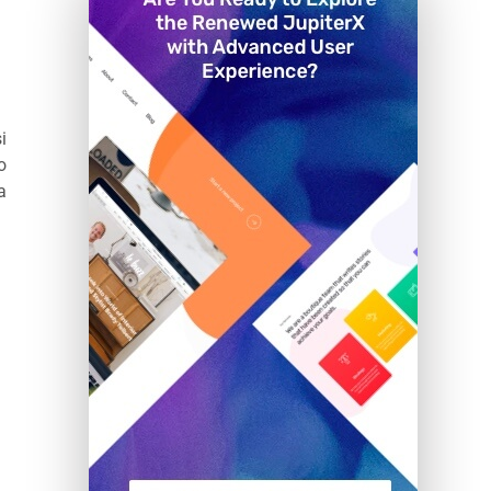
i
o
a