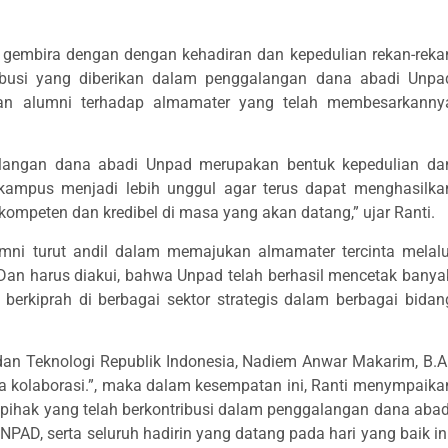
mbira dengan dengan kehadiran dan kepedulian rekan-reka
ibusi yang diberikan dalam penggalangan dana abadi Unpa
an alumni terhadap almamater yang telah membesarkanny
galangan dana abadi Unpad merupakan bentuk kepedulian da
ampus menjadi lebih unggul agar terus dapat menghasilka
kompeten dan kredibel di masa yang akan datang,” ujar Ranti.
mni turut andil dalam memajukan almamater tercinta melalu
. Dan harus diakui, bahwa Unpad telah berhasil mencetak banya
erkiprah di berbagai sektor strategis dalam berbagai bidan
an Teknologi Republik Indonesia, Nadiem Anwar Makarim, B.A.
pa kolaborasi.”, maka dalam kesempatan ini, Ranti menympaika
 pihak yang telah berkontribusi dalam penggalangan dana abad
NPAD, serta seluruh hadirin yang datang pada hari yang baik ini