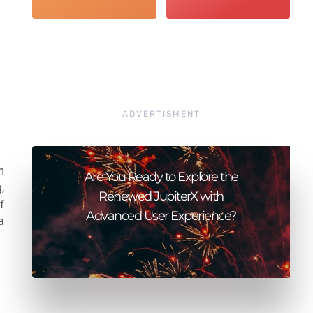
ADVERTISMENT
m
Are You Ready to Explore the
,
Renewed JupiterX with
f
Advanced User Experience?
a