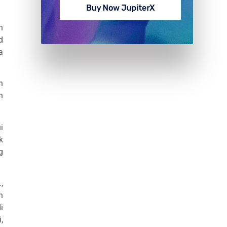
n
d
a
n
n
i
k
g
,
n
i
,