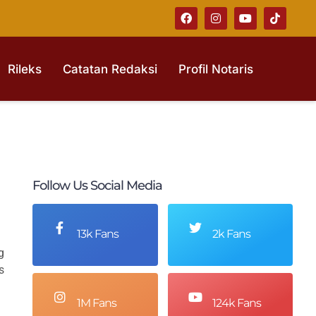
Rileks
Catatan Redaksi
Profil Notaris
Follow Us Social Media
13k Fans
2k Fans
g
s
1M Fans
124k Fans