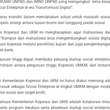
AD, IKANO UNPAD, dan IMNO UNPAD yang mengangkat tema besa
 Enterprise di era Transformasi Digital”.
s mandiri dalam menciptakan solusi untuk masalah sosial
alin sinergi antara tujuan bisnis dan tanggung jawab sosial.
ian Koperasi dan UKM ini mengharapkan agar mahasiswa da
. “Kampus dan mahasiswa bisa mengembangkan soluta digita
sasi koperasi melalui penelitian, kajian dan juga pengembanga
del bank.
guruan tinggi dapat membuka peluang startup social enterpris
kemitraan antara perguruan tinggi, Koperasi, UMKM, dan instans
i Kementerian Koperasi dan UKM ini harus diakui memang ad
 masuk sebagai Social Enterprise di tingkat UMKM dengan moda
i sosial dan target profit.
lisasi Kementerian Koperasi dan UKM adalah kolaborasi linta
serta program inkubasi serta akselerasi startup social enterpris