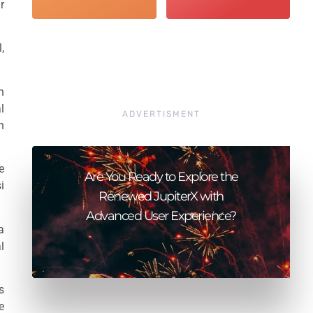
r
,
n
l
ADVERTISMENT
n
e
Are You Ready to Explore the
i
Renewed JupiterX with
Advanced User Experience?
a
l
s
e