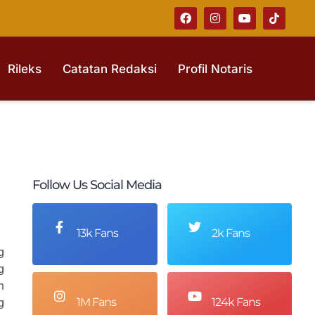
Rileks
Catatan Redaksi
Profil Notaris
Follow Us Social Media
13k Fans
2k Fans
g
g
h
1M Fans
124k Fans
g