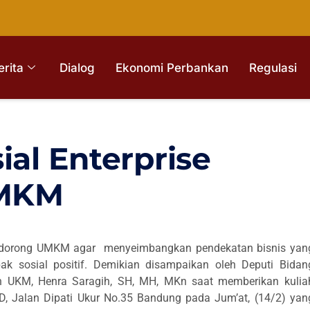
erita
Dialog
Ekonomi Perbankan
Regulasi
ial Enterprise
UMKM
ndorong UMKM agar menyeimbangkan pendekatan bisnis yan
ak sosial positif.
Demikian disampaikan oleh Deputi Bidan
an UKM, Henra Saragih, SH, MH, MKn saat memberikan kulia
Jalan Dipati Ukur No.35 Bandung pada Jum’at, (14/2) yan