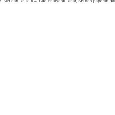
 MH dan Dr. IG.A.A. Gita Pritayanti Dinar, SH dan paparan dar