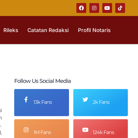
Rileks
Catatan Redaksi
Profil Notaris
Follow Us Social Media
13k Fans
2k Fans
i
m
.
1M Fans
124k Fans
,