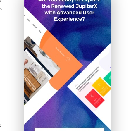
M
s
n
g
a