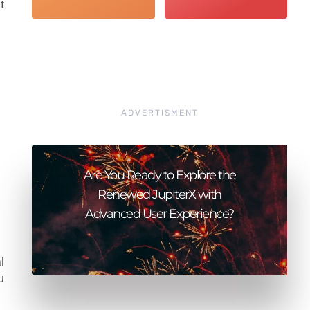
t
ADVERTISMENT
Are You Ready to Explore the
Renewed JupiterX with
Advanced User Experience?
l
u