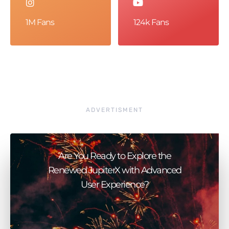
1M Fans
124k Fans
ADVERTISMENT
Are You Ready to Explore the
Renewed JupiterX with Advanced
User Experience?