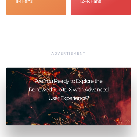
1M Fans
124k Fans
ADVERTISMENT
Are You Ready to Explore the
Renewed JupiterX with Advanced
User Experience?