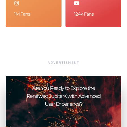
1M Fans
124k Fans
ADVERTISMENT
Are You Ready to Explore the
Renewed JupiterX with Advanced
User Experience?