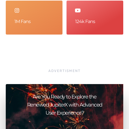
1M Fans
124k Fans
ADVERTISMENT
Are You Ready to Explore the
Renewed JupiterX with Advanced
User Experience?