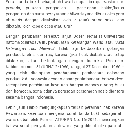
Surat tanda bukti sebagai ahli waris dapat berupa wasiat dari
pewaris, putusan pengadilan, penetapan hakim/ketua
pengadilan dan surat pernyataan ahliwaris yang dibuat oleh para
ahliwaris dengan disaksikan oleh 2 (dua) orang saksi dan
diketahui oleh kepala desa atau lurah.
Dengan perubahan tersebut lanjut Dosen Notariat Universitas
natoma Suarabaya ini, pembuatan Keterangan Waris atau “
Akta
Keterangan Hak Mewaris
” tidak lagi berdasarkan golongan
penduduk, etnis dan ras, karena (jika tidak diubah atau tetap
dilakukan) akan bertentangan dengan Instruksi Presidium
Kabinet nomor : 31/U/IN/12/1966, tanggal 27 Desember 1966 –
yang telah ditetapkan penghapusan pembedaan golongan
penduduk di Indonesia dengan dasar pertimbangan bahwa demi
tercapainya pembinaan kesatuan bangsa Indonesia yang bulat
dan homogen, serta adanya perasaan persamaan nasib diantara
sesama bangsa Indonesia.
Lebih jauh Habib mengungkapkan terkait peralihan hak karena
Pewarisan, ketentuan mengenai surat tanda bukti sebagai ahli
waris diubah oleh Permen ATR/BPN No. 16/2021, menerangkan
bahwa surat pernyataan ahli waris yang dibuat oleh para ahli