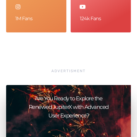
1M Fans
124k Fans
ADVERTISMENT
Are You Ready to Explore the
Renewed JupiterX with Advanced
User Experience?