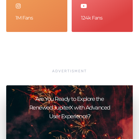
1M Fans
124k Fans
ADVERTISMENT
Are You Ready to Explore the
Renewed JupiterX with Advanced
User Experience?